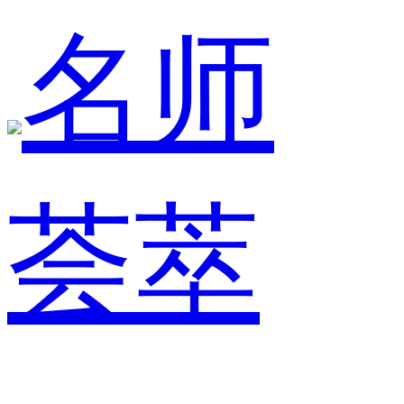
名师
荟萃